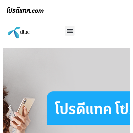
โปรดีแทค.com
เน็ตรายวัน ดีแทค 12 บาท
โปรเน็ตดีแทค รายวัน ไม่อั้น