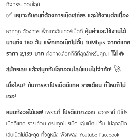
กิจกรรมออนไลน์
✅
เหมาะกับคนที่ต้องการเน็ตเสถียร และใช้งานต่อเนื่อง
หากคุณต้องการแพ็กเกจอินเทอร์เน็ตที่
คุ้มค่าและใช้งานได้
นานถึง 180 วัน
แพ็กเกจเน็ตไม่อั้น 10Mbps จากดีแทค
ราคา 2,139 บาท
คือทางเลือกที่ดีที่สุดสำหรับคุณ! 📶🔥
สมัครเลย แล้วสนุกกับโลกออนไลน์แบบไม่จำกัด!
🚀
เบื่อไหม? กับการหาโปรเน็ตดีแทค รายเดือน ที่ไหนก็ไม่
เจอ!
หมดกังวลได้เลย!
เพราะที่
โปรดีแทค.com
ของเรานี้ มีโปร
เน็ตดีแทค รายเดือน ครบทุกโปรเน็ต เล่นเน็ตไม่อั้น ไม่ลดสปีด
เล่นเน็ตไม่มีสะดุด ทั้งดูหนัง ฟังเพลง Youtube Facebook